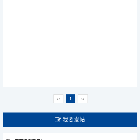
‹‹
1
››
我要发帖