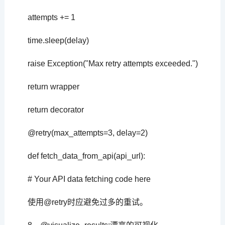
attempts += 1
time.sleep(delay)
raise Exception("Max retry attempts exceeded.")
return wrapper
return decorator
@retry(max_attempts=3, delay=2)
def fetch_data_from_api(api_url):
# Your API data fetching code here
使用@retry时应避免过多的重试。