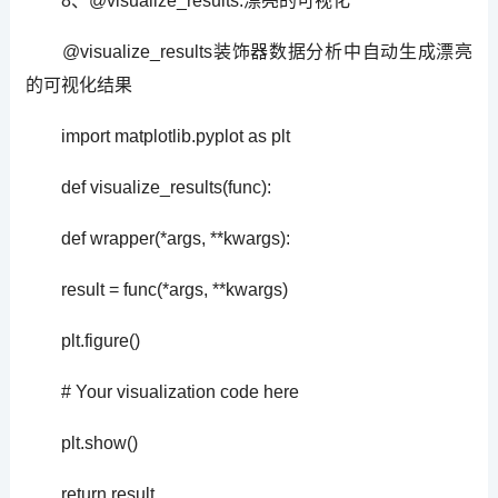
8、@visualize_results:漂亮的可视化
@visualize_results装饰器数据分析中自动生成漂亮
的可视化结果
import matplotlib.pyplot as plt
def visualize_results(func):
def wrapper(*args, **kwargs):
result = func(*args, **kwargs)
plt.figure()
# Your visualization code here
plt.show()
return result