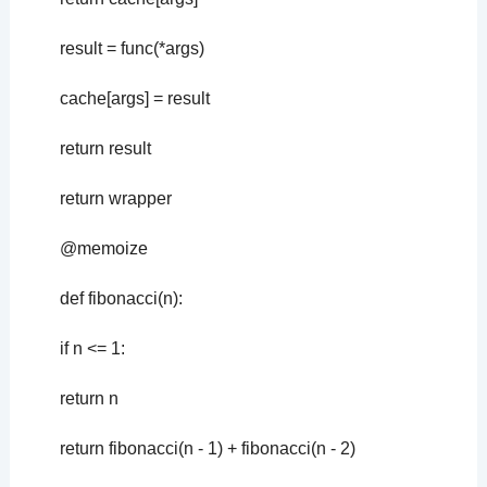
result = func(*args)
cache[args] = result
return result
return wrapper
@memoize
def fibonacci(n):
if n <= 1:
return n
return fibonacci(n - 1) + fibonacci(n - 2)