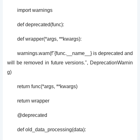
import warnings
def deprecated(func):
def wrapper(*args, **kwargs):
warnings.warn(f"{func.__name__} is deprecated and
will be removed in future versions.", DeprecationWarnin
g)
return func(*args, **kwargs)
return wrapper
@deprecated
def old_data_processing(data):