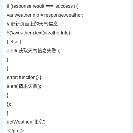
if (response.result === 'success') {
var weatherInfo = response.weather;
// 更新页面上的天气信息
$('#weather').text(weatherInfo);
} else {
alert('获取天气信息失败');
}
},
error: function() {
alert('请求失败');
}
});
}
getWeather('北京');
＜/pre＞