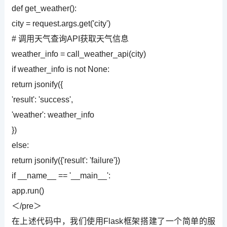
def get_weather():
city = request.args.get('city')
# 调用天气查询API获取天气信息
weather_info = call_weather_api(city)
if weather_info is not None:
return jsonify({
'result': 'success',
'weather': weather_info
})
else:
return jsonify({'result': 'failure'})
if __name__ == '__main__':
app.run()
＜/pre＞
在上述代码中，我们使用Flask框架搭建了一个简单的服