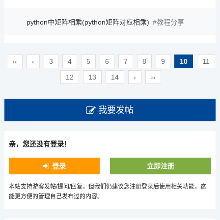
python中矩阵相乘(python矩阵对应相乘)
教程分享
‹‹
‹
3
4
5
6
7
8
9
10
11
12
13
14
›
››
我要发帖
亲，您还没有登录！
登录
立即注册
本站支持游客发帖/提问/回复，但我们仍建议您注册登录后使用相关功能，这
能更方便的管理自己发布过的内容。